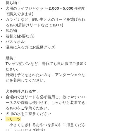
持ち物：
犬用のライフジャケット(2,000～5,000円程度
で購入できます)
カラビナなど、飼い主と犬のリードを繋げられ
るもの(肩掛けリードなどでもOK)
飲み物​
着替え(必要な方)
バスタオル
温泉に入る方はお風呂グッズ
​服装：
​Tシャツ短パンなど、濡れても良い服でご参加く
ださい。
日焼け予防をされたい方は、アンダーシャツな
どを着用してください。
犬を同伴される方：
会場内ではリードを必ず着用し、抜けやすいハ
ーネスや首輪は使用せず、しっかりと装着でき
るものをご準備ください。
犬用の水をご持参ください
トリーツ
小さくちぎれるおやつを多めにご用意くださ
い。（一口サイズ推奨）