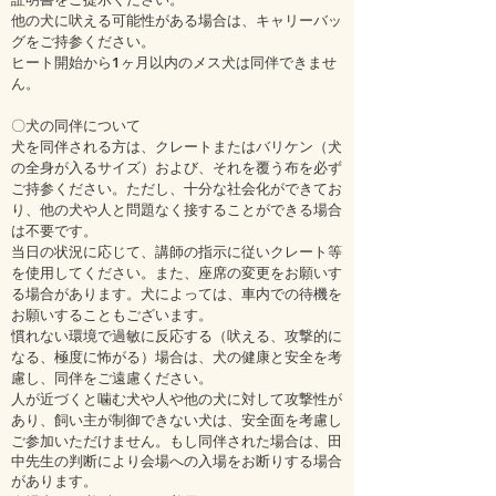
他の犬に吠える可能性がある場合は、キャリーバッ
グをご持参ください。
ヒート開始から1ヶ月以内のメス犬は同伴できませ
ん。
〇犬の同伴について
犬を同伴される方は、クレートまたはバリケン（犬
の全身が入るサイズ）および、それを覆う布を必ず
ご持参ください。ただし、十分な社会化ができてお
り、他の犬や人と問題なく接することができる場合
は不要です。
当日の状況に応じて、講師の指示に従いクレート等
を使用してください。また、座席の変更をお願いす
る場合があります。犬によっては、車内での待機を
お願いすることもございます。
慣れない環境で過敏に反応する（吠える、攻撃的に
なる、極度に怖がる）場合は、犬の健康と安全を考
慮し、同伴をご遠慮ください。
人が近づくと噛む犬や人や他の犬に対して攻撃性が
あり、飼い主が制御できない犬は、安全面を考慮し
ご参加いただけません。
もし同伴された場合は、田
中先生の判断により会場への入場をお断りする場合
があります。