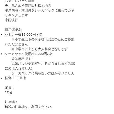
じゃこ丸パーク津田
香川県さぬき市津田町松原地内
瀬戸内海・津田湾をシーカヤックに乗ってカヤ
ッキングします
小雨決行
費用(税込)：
セミナー費16,000円 / 名
※小学生以下のお子様は安全のためご参加
いただけません
※中学生以上から大人料金となります
シーカヤック使用料3,000円/ 名
犬は無料です
温泉および更衣室利用料が含まれます(温泉
に犬は入れません)
シーカヤックに乗らない方はかかりません
軽食800円/ 名
定員：
12名
駐車場：
施設の駐車場をご利用ください。