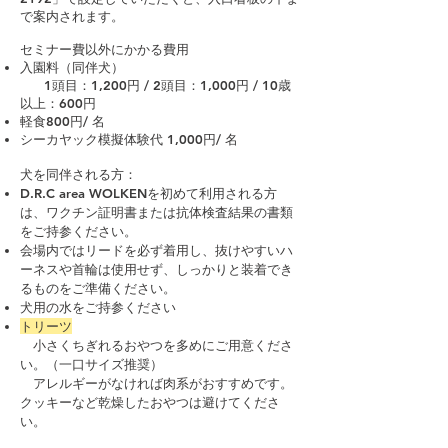
で案内されます。
セミナー費以外にかかる費用
入園料（同伴犬）
1頭目：1,200円 / 2頭目：1,000円 / 10歳
以上：600円
軽食800円/ 名
シーカヤック模擬体験代 1,0
00円/ 名
犬を同伴される方：
D.R.C area WOLKENを初めて利用される方
は、ワクチン証明書または抗体検査結果の書類
をご持参ください。
会場内ではリードを必ず着用し、抜けやすいハ
ーネスや首輪は使用せず、しっかりと装着でき
るものをご準備ください。
犬用の水をご持参ください
トリーツ
小さくちぎれるおやつを多めにご用意くださ
い。（一口サイズ推奨）
アレルギーがなければ肉系がおすすめです。
クッキーなど乾燥したおやつは避けてくださ
い。