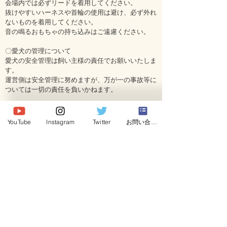
会場内では必ずリードを着用してください。
抜けやすいハーネスや首輪の使用は避け、必ず外れ
ないものを着用してください。
音の鳴るおもちゃの持ち込みはご遠慮ください。
〇愛犬の管理について
愛犬の安全管理は飼い主様の責任でお願いいたしま
す。
運営側は安全管理に努めますが、万が一の事故等に
ついては一切の責任を負いかねます。
〇お支払いについて
セミナー費はクレジットカードによる事前決済とな
YouTube
Instagram
Twitter
お問い合わせ
ります。
お申込み完了後のチケットダウンロードは不要で
す。
現地参加の方は、セミナー費以外の料金を当日受付
にて現金でお支払いください。
クレジットカード決済ができない場合は、事前にご
相談ください。
〇キャンセル規定
開催15日前までのキャンセルは可能です。
開催14日前以降のキャンセルは、参加費の全額を