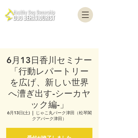
healthydogownership・犬のしつけ・問題行動・犬の心理学・犬の行動学・ドッグ
トレーナー・ドッグビヘイビアリスト・横浜・横須賀・東京・千葉
全国対応・犬の行動心理クリニック Canine Behaviour Counseling, Dog
behaviourist, 犬の行動心理カウンセリング
6月13日香川セミナー
「行動レパートリー
を広げ、新しい世界
へ漕ぎ出す-シーカヤ
ック編-」
6月13日(土)
  |  
じゃこ丸パーク津田（松琴閣
クアパーク津田）
受付が終了しました