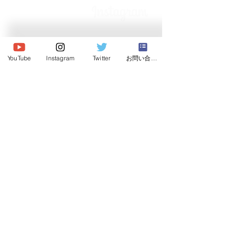
一般社団法人
YouTube
Instagram
Twitter
お問い合わせ
日本ドッグビヘイビアリスト協会