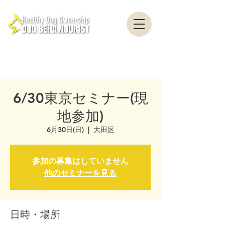
healthydogownership・犬のしつけ・問題行動・犬の心理学・犬の行動学・ドッグ
トレーナー・ドッグビヘイビアリスト・横浜・横須賀・東京・千葉
全国対応・犬の行動心理クリニック Canine Behaviour Counseling, Dog
behaviourist, 犬の行動心理カウンセリング
6/30東京セミナー(現
地参加)
6月30日(日)
  |  
大田区
参加の募集はしていません
他のセミナーを見る
日時・場所