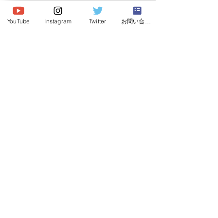
© 2026 Japan Dog Behaviourist
Association.Allright reserved.
YouTube
Instagram
Twitter
お問い合わせ
一般社団法人
日本ドッグビヘイビアリスト協会