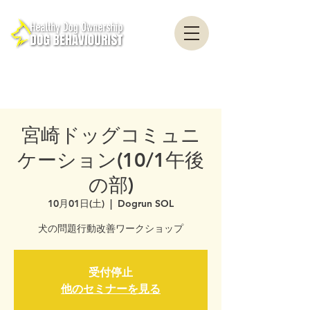
healthydogownership・犬のしつけ・問題行動・犬の心理学・犬の行動学・ドッグ
トレーナー・ドッグビヘイビアリスト・横浜・横須賀・東京・千葉
全国対応・犬の行動心理クリニック Canine Behaviour Counseling, Dog
behaviourist, 犬の行動心理カウンセリング
宮崎ドッグコミュニ
ケーション(10/1午後
の部)
10月01日(土)
  |  
Dogrun SOL
犬の問題行動改善ワークショップ
受付停止
他のセミナーを見る