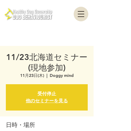
healthydogownership・犬のしつけ・問題行動・犬の心理学・犬の行動学・ドッグ
トレーナー・ドッグビヘイビアリスト・横浜・横須賀・東京・千葉
全国対応・犬の行動心理クリニック Canine Behaviour Counseling, Dog
behaviourist, 犬の行動心理カウンセリング
11/23北海道セミナー
(現地参加)
11月23日(木)
  |  
Doggy mind
受付停止
他のセミナーを見る
日時・場所