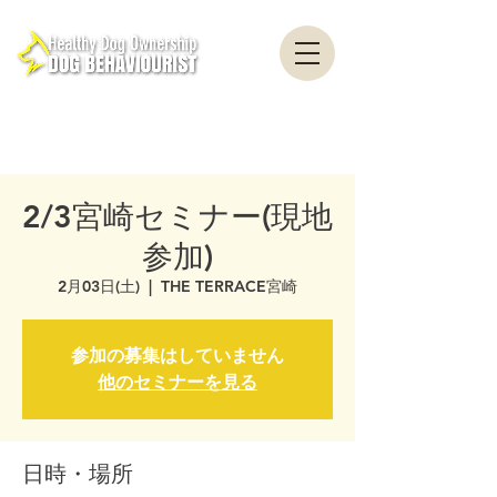
healthydogownership・犬のしつけ・問題行動・犬の心理学・犬の行動学・ドッグ
トレーナー・ドッグビヘイビアリスト・横浜・横須賀・東京・千葉
全国対応・犬の行動心理クリニック Canine Behaviour Counseling, Dog
behaviourist, 犬の行動心理カウンセリング
2/3宮崎セミナー(現地
参加)
2月03日(土)
  |  
THE TERRACE宮崎
参加の募集はしていません
他のセミナーを見る
日時・場所