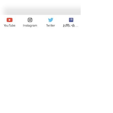
© 2026 Japan Dog Behaviourist
YouTube
Instagram
Twitter
お問い合わせ
Association.Allright reserved.
一般社団法人
日本ドッグビヘイビアリスト協会