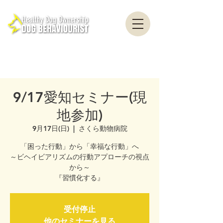
healthydogownership・犬のしつけ・問題行動・犬の心理学・犬の行動学・ドッグ
トレーナー・ドッグビヘイビアリスト・横浜・横須賀・東京・千葉
全国対応・犬の行動心理クリニック Canine Behaviour Counseling, Dog
behaviourist, 犬の行動心理カウンセリング
9/17愛知セミナー(現
地参加)
9月17日(日)
  |  
さくら動物病院
「困った行動」から「​幸福な行動」へ
～ビヘイビアリズムの行動アプローチの視点
から～
『習慣化する』
受付停止
他のセミナーを見る