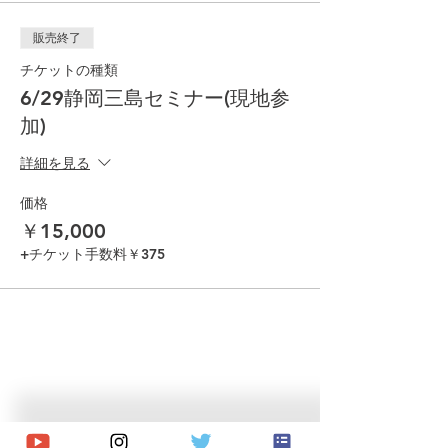
【領収書について】
販売終了
クレジットカード会社が発行する利用明細が
領収書の代わりになります。
チケットの種類
6/29静岡三島セミナー(現地参
6/29静岡三島セミナー
加)
詳細を見る
価格
￥15,000
+チケット手数料￥375
© 2026 Japan Dog Behaviourist
Association.Allright reserved.