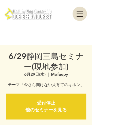
healthydogownership・犬のしつけ・問題行動・犬の心理学・犬の行動学・ドッグ
トレーナー・ドッグビヘイビアリスト・横浜・横須賀・東京・千葉
全国対応・犬の行動心理クリニック Canine Behaviour Counseling, Dog
behaviourist, 犬の行動心理カウンセリング
6/29静岡三島セミナ
ー(現地参加)
6月29日(水)
  |  
Mofuupy
テーマ「今さら聞けない犬育てのキホン」
受付停止
他のセミナーを見る