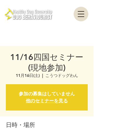
healthydogownership・犬のしつけ・問題行動・犬の心理学・犬の行動学・ドッグ
トレーナー・ドッグビヘイビアリスト・横浜・横須賀・東京・千葉
全国対応・犬の行動心理クリニック Canine Behaviour Counseling, Dog
behaviourist, 犬の行動心理カウンセリング
11/16四国セミナー
(現地参加)
11月16日(土)
  |  
こうつドッグわん
参加の募集はしていません
他のセミナーを見る
日時・場所