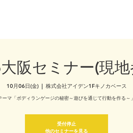
healthydogownership・犬のしつけ・問題行動・犬の心理学・犬の行動学・ドッグ
全国対応・犬の行動心理クリニック Canine Behaviour Couns
ディア・書籍
犬の心理学セミナー
サービス
コンセプト・コラム
カ
/6大阪セミナー(現地
10月06日(金)
  |  
株式会社アイデン1Fキノカベース
テーマ「ボディランゲージの秘密～遊びを通じて行動を作る～
受付停止
他のセミナーを見る