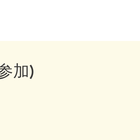
トレーナー・ドッグビヘイビアリスト・横浜・横須賀・東京・千葉
eling, Dog behaviourist, 犬の行動心理カウンセリング
ウンセラー
お問い合わせ
参加)
」