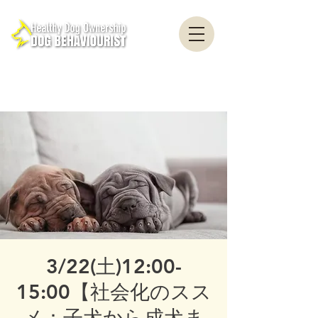
healthydogownership・犬のしつけ・問題行動・犬の心理学・犬の行動学・ドッグ
トレーナー・ドッグビヘイビアリスト・横浜・横須賀・東京・千葉
全国対応・犬の行動心理クリニック Canine Behaviour Counseling, Dog
behaviourist, 犬の行動心理カウンセリング
3/22(土)12:00-
15:00【社会化のスス
メ：子犬から成犬ま