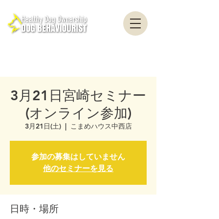
healthydogownership・犬のしつけ・問題行動・犬の心理学・犬の行動学・ドッグ
トレーナー・ドッグビヘイビアリスト・横浜・横須賀・東京・千葉
全国対応・犬の行動心理クリニック Canine Behaviour Counseling, Dog
behaviourist, 犬の行動心理カウンセリング
3月21日宮崎セミナー
(オンライン参加)
3月21日(土)
  |  
こまめハウス中西店
参加の募集はしていません
他のセミナーを見る
日時・場所