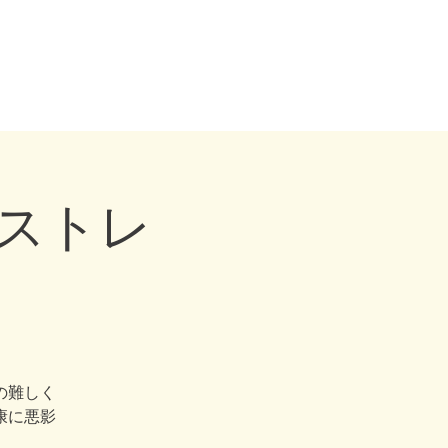
トレーナー・ドッグビヘイビアリスト・横浜・横須賀・東京・千葉
eling, Dog behaviourist, 犬の行動心理カウンセリング
ウンセラー
お問い合わせ
0【ストレ
の難しく
康に悪影