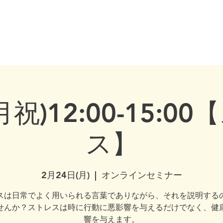
healthydogownership・犬のしつけ・問題行動・犬の心理学・犬の行動学・ドッグ
全国対応・犬の行動心理クリニック Canine Behaviour Couns
ディア・書籍
犬の心理学セミナー
サービス
コンセプト・コラム
カ
(月祝)12:00-15:0
ス】
2月24日(月)
  |  
オンラインセミナー
スは日常でよく用いられる言葉でありながら、それを説明する
せんか？ストレスは時に行動に悪影響を与えるだけでなく、健
響を与えます。