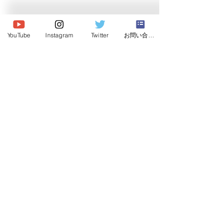
© 2026 Japan Dog Behaviourist
Association.Allright reserved.
YouTube
Instagram
Twitter
お問い合わせ
一般社団法人
日本ドッグビヘイビアリスト協会