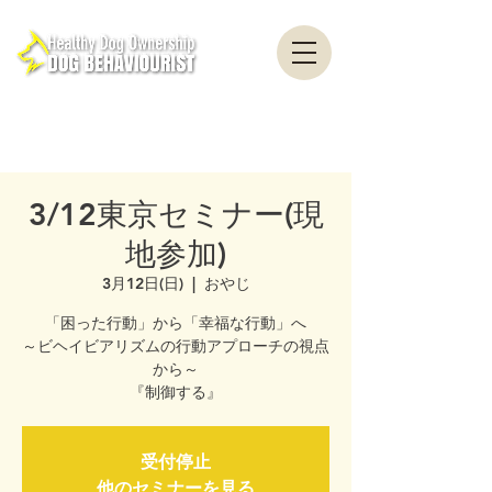
healthydogownership・犬のしつけ・問題行動・犬の心理学・犬の行動学・ドッグ
トレーナー・ドッグビヘイビアリスト・横浜・横須賀・東京・千葉
全国対応・犬の行動心理クリニック Canine Behaviour Counseling, Dog
behaviourist, 犬の行動心理カウンセリング
3/12東京セミナー(現
地参加)
3月12日(日)
  |  
おやじ
「困った行動」から「​幸福な行動」へ
～ビヘイビアリズムの行動アプローチの視点
から～
『制御する』
受付停止
他のセミナーを見る