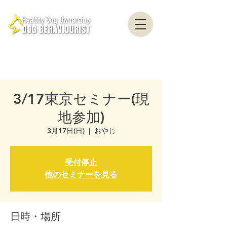
healthydogownership・犬のしつけ・問題行動・犬の心理学・犬の行動学・ドッグ
トレーナー・ドッグビヘイビアリスト・横浜・横須賀・東京・千葉
全国対応・犬の行動心理クリニック Canine Behaviour Counseling, Dog
behaviourist, 犬の行動心理カウンセリング
3/17東京セミナー(現
地参加)
3月17日(日)
  |  
おやじ
受付停止
他のセミナーを見る
日時・場所