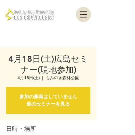
healthydogownership・犬のしつけ・問題行動・犬の心理学・犬の行動学・ドッグ
トレーナー・ドッグビヘイビアリスト・横浜・横須賀・東京・千葉
全国対応・犬の行動心理クリニック Canine Behaviour Counseling, Dog
behaviourist, 犬の行動心理カウンセリング
4月18日(土)広島セミ
ナー(現地参加)
4月18日(土)
  |  
もみのき森林公園
参加の募集はしていません
他のセミナーを見る
日時・場所