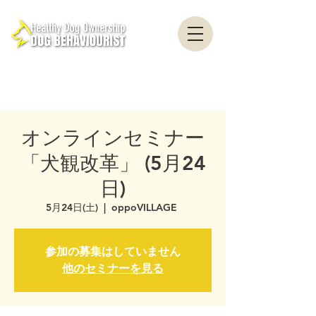
healthydogownership・犬のしつけ・問題行動・犬の心理学・犬の行動学・ドッグ
トレーナー・ドッグビヘイビアリスト・横浜・横須賀・東京・千葉
全国対応・犬の行動心理クリニック Canine Behaviour Counseling, Dog
behaviourist, 犬の行動心理カウンセリング
オンラインセミナー
「犬観改革」 (5月24
日)
5月24日(土)
  |  
oppoVILLAGE
参加の募集はしていません
他のセミナーを見る