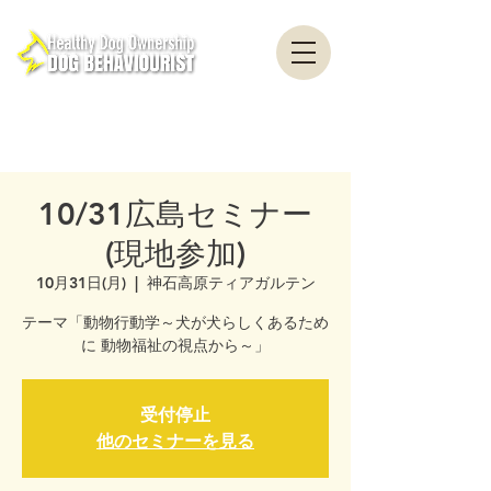
healthydogownership・犬のしつけ・問題行動・犬の心理学・犬の行動学・ドッグ
トレーナー・ドッグビヘイビアリスト・横浜・横須賀・東京・千葉
全国対応・犬の行動心理クリニック Canine Behaviour Counseling, Dog
behaviourist, 犬の行動心理カウンセリング
10/31広島セミナー
(現地参加)
10月31日(月)
  |  
神石高原ティアガルテン
テーマ「動物行動学～​犬が犬らしくあるため
に ​動物福祉の視点から～」
受付停止
他のセミナーを見る