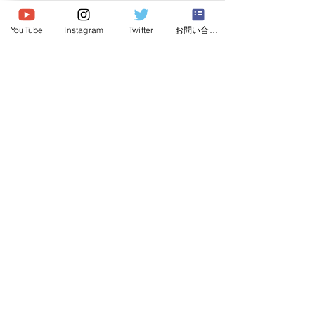
© 2026 Japan Dog Behaviourist
Association.Allright reserved.
YouTube
Instagram
Twitter
お問い合わせ
一般社団法人
日本ドッグビヘイビアリスト協会