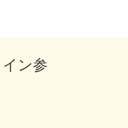
トレーナー・ドッグビヘイビアリスト・横浜・横須賀・東京・千葉
eling, Dog behaviourist, 犬の行動心理カウンセリング
ウンセラー
お問い合わせ
ライン参