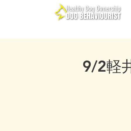
ホーム
PLCBC
メ
9/2