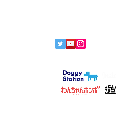
ociation.Allright reserved.
協会