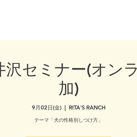
healthydogownership・犬のしつけ・問題行動・犬の心理学・犬の行動学・ドッグ
全国対応・犬の行動心理クリニック Canine Behaviour Couns
ディア・書籍
犬の心理学セミナー
サービス
コンセプト・コラム
カ
軽井沢セミナー(オン
加)
9月02日(金)
  |  
RITA'S RANCH​
テーマ「犬の性格別しつけ方」