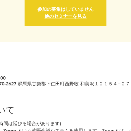
参加の募集はしていません
他のセミナーを見る
:00
本、〒370-2627 群馬県甘楽郡下仁田町西野牧 和美沢１２１５４−２
いて
(終了時間は延びる場合があります)
Zoom という遠隔会議システムを使用します。Zoomとは