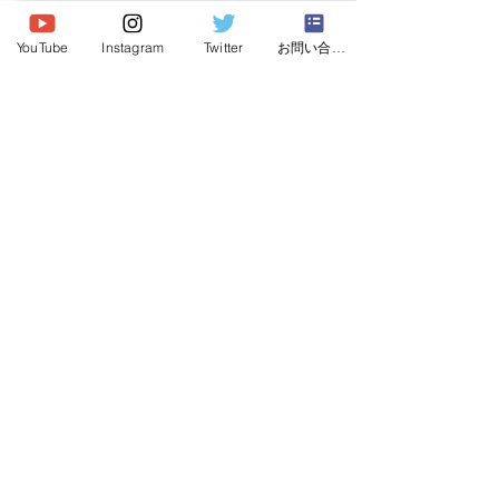
© 2026 Japan Dog Behaviourist
Association.Allright reserved.
YouTube
Instagram
Twitter
お問い合わせ
一般社団法人
日本ドッグビヘイビアリスト協会