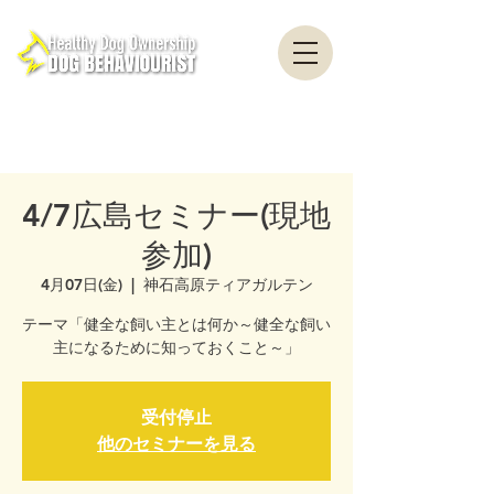
healthydogownership・犬のしつけ・問題行動・犬の心理学・犬の行動学・ドッグ
トレーナー・ドッグビヘイビアリスト・横浜・横須賀・東京・千葉
全国対応・犬の行動心理クリニック Canine Behaviour Counseling, Dog
behaviourist, 犬の行動心理カウンセリング
4/7広島セミナー(現地
参加)
4月07日(金)
  |  
神石高原ティアガルテン
テーマ「健全な飼い主とは何か～健全な飼い
主になるために知っておくこと～」
受付停止
他のセミナーを見る