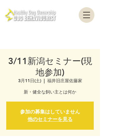
healthydogownership・犬のしつけ・問題行動・犬の心理学・犬の行動学・ドッグ
トレーナー・ドッグビヘイビアリスト・横浜・横須賀・東京・千葉
全国対応・犬の行動心理クリニック Canine Behaviour Counseling, Dog
behaviourist, 犬の行動心理カウンセリング
3/11新潟セミナー(現
地参加)
3月11日(土)
  |  
福井旧庄屋佐藤家
新・健全な飼い主とは何か
参加の募集はしていません
他のセミナーを見る