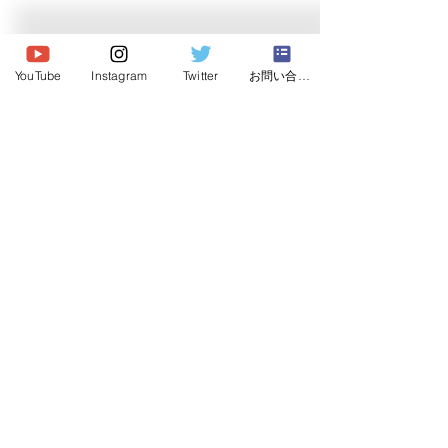
© 2026 Japan Dog Behaviourist
Association.Allright reserved.
YouTube
Instagram
Twitter
お問い合わせ
一般社団法人
日本ドッグビヘイビアリスト協会