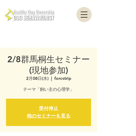
healthydogownership・犬のしつけ・問題行動・犬の心理学・犬の行動学・ドッグ
トレーナー・ドッグビヘイビアリスト・横浜・横須賀・東京・千葉
全国対応・犬の行動心理クリニック Canine Behaviour Counseling, Dog
behaviourist, 犬の行動心理カウンセリング
2/8群馬桐生セミナー
(現地参加)
2月08日(水)
  |  
forestrip
テーマ「飼い主の心理学」
受付停止
他のセミナーを見る