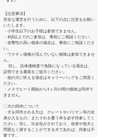
​​【注意事項】
安全な運営を行うために、以下の点に注意をお願い
いたします。 ​
・小学生以下のお子様は参加できません。
・3頭以上でのご参加は、事前にご相談ください。
・攻撃性の高い個体の場合は、事前にご相談くださ
い。
・ワクチン接種が済んでいない個体は参加できませ
ん。
但し、抗体価検査で免除になっている場合は、
証明できる書面をご提示ください。
​・他の犬に吠える場合はキャリーバッグをご用意く
ださい。
​・メスでヒート開始から1ヶ月の間の個体は同伴で
きません。
〇犬の同伴について
・犬を同伴される方は、クレートやバリケン等の全
身が入るもの、またそれを覆う布を必ず持参してく
ださい。但し、社会化がされており、他者や他犬と
問題なく接することができる犬であれば、持参は不
要です。