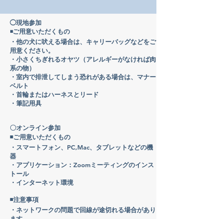
◯現地参加
◾️
ご用意いただくもの
・他の犬に吠える場合は、キャリーバッグなどをご
用意ください。
・小さくちぎれるオヤツ（アレルギーがなければ肉
系の物）
・室内で排泄してしまう恐れがある場合は、マナー
ベルト
・首輪またはハーネスとリード
​・筆記用具
〇オンライン参加
◾️
ご用意いただくもの
・スマートフォン、PC,Mac、タブレットなどの機
器
・アプリケーション：Zoomミーティングのインス
トール
​・インターネット環境
◾️注意事項
・ネットワークの問題で回線が途切れる場合があり
ます。​​