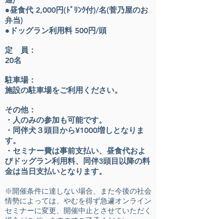
●昼食代 2,000
円(ﾄﾞﾘﾝｸ付)/名(菅乃屋のお
弁当)
​●ドッグラン利用料 500円/頭
定 員：
20名
駐車場：
施設の駐車場をご利用ください。
その他：
・人のみの参加も可能です​。
・同伴犬３頭目から¥1000増しとなりま
す。
・セミナー費は事前支払い、昼食代およ
びドッグラン利用料、同伴3頭目以降の料
金は当日支払いとなります。
※開催条件に達しない場合、また今後の社会
情勢によっては、やむを得ず急遽オンライン
セミナーに変更、開催中止とさせていただ
く